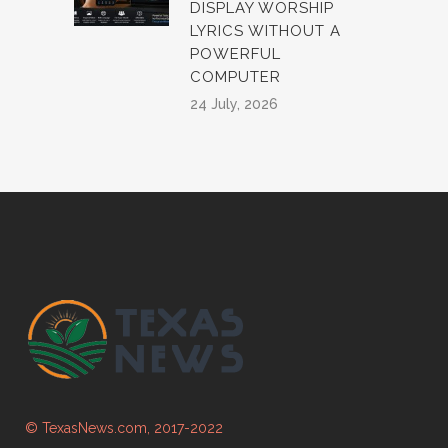
DISPLAY WORSHIP
LYRICS WITHOUT A
POWERFUL
COMPUTER
24 July, 2026
© TexasNews.com, 2017-2022