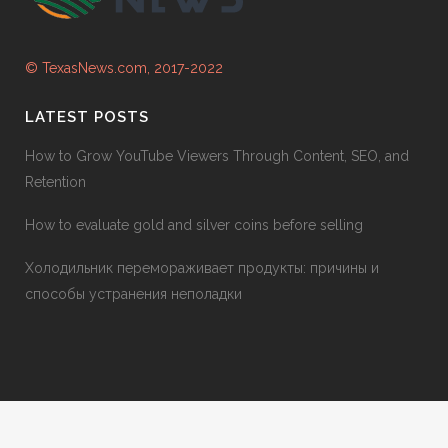
© TexasNews.com, 2017-2022
LATEST POSTS
How to Grow YouTube Viewers Through Content, SEO, and
Retention
How to evaluate gold and silver coins before selling
Холодильник перемораживает продукты: причины и
способы устранения неполадки
Professional AC Replacement Services
Professional AC Replacement Services
1acguys.com