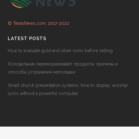
© TexasNews.com, 2017-2022
LATEST POSTS
How to evaluate gold and silver coins before selling
Холодильник перемораживает продукты: причины и
способы устранения неполадки
Smart church presentation systems: how to display worship
lyrics without a powerful computer
Mafia canada
Mafia canada