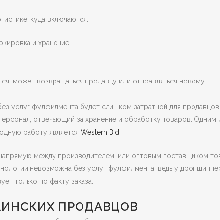
истике, куда включаются:
ркировка и хранение.
ется, может возвращаться продавцу или отправляться новому
без услуг фулфилмента будет слишком затратной для продавцов
персонал, отвечающий за хранение и обработку товаров. Одним 
годную работу является
Western Bid
.
 напрямую между производителем, или оптовым поставщиком тов
хнологии невозможна без услуг фулфилмента, ведь у дропшиппе
ует только по факту заказа.
АИНСКИХ ПРОДАВЦОВ