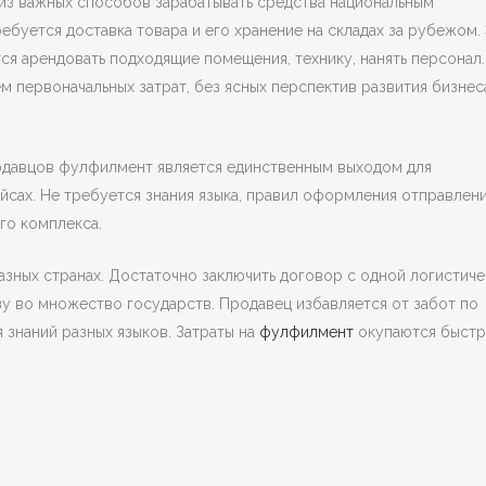
 из важных способов зарабатывать средства национальным
ебуется доставка товара и его хранение на складах за рубежом.
ся арендовать подходящие помещения, технику, нанять персонал.
 первоначальных затрат, без ясных перспектив развития бизнес
одавцов фулфилмент является единственным выходом для
йсах. Не требуется знания языка, правил оформления отправлени
го комплекса.
азных странах. Достаточно заключить договор с одной логистич
зу во множество государств. Продавец избавляется от забот по
 знаний разных языков. Затраты на
фулфилмент
окупаются быстр