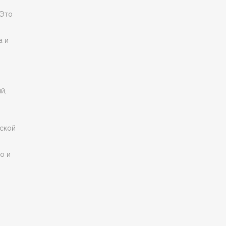
 Это
а и
й,
еской
о и