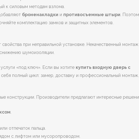
ый к силовым методам взлома.
добавляют
броненакладки
и
противосъемные штыри
. Поэтом
точняйте комплектацию замков и защитных элементов.
 свойства при неправильной установке. Некачественный монтаж
и снижению шумоизоляции.
 услуги «под ключ». Если вы хотите
купить входную дверь с
а себя полный цикл: замер, доставку и профессиональный монтаж.
ные конструкции. Производители предлагают интересные решени
ксом
.
ли отпечаток пальца.
рядом с лифтом или мусоропроводом.