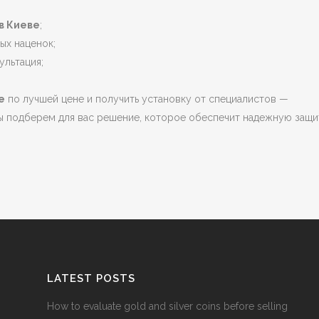
в Киеве
;
ых наценок;
ультация;
е
по лучшей цене и получить установку от специалистов —
 подберем для вас решение, которое обеспечит надежную защи
LATEST POSTS
How to evaluate gold and silver coins before selling