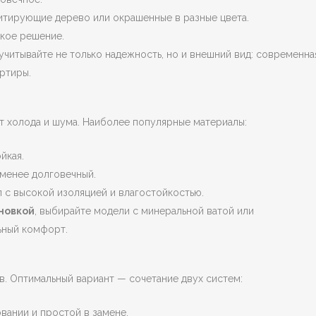
итирующие дерево или окрашенные в разные цвета.
кое решение.
 учитывайте не только надежность, но и внешний вид: современна
ртиры.
т холода и шума. Наиболее популярные материалы:
йкая.
 менее долговечный.
с высокой изоляцией и влагостойкостью.
новкой
, выбирайте модели с минеральной ватой или
ьный комфорт.
в. Оптимальный вариант — сочетание двух систем:
вании и простой в замене.