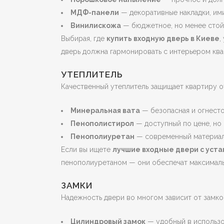
МДФ-панели
— декоративные накладки, им
Винилискожа
— бюджетное, но менее стой
Выбирая, где
купить входную дверь в Киеве
,
дверь должна гармонировать с интерьером ква
УТЕПЛИТЕЛЬ
Качественный утеплитель защищает квартиру о
Минеральная вата
— безопасная и огнесто
Пенополистирол
— доступный по цене, но
Пенополиуретан
— современный материал 
Если вы ищете
лучшие входные двери с уста
пенополиуретаном — они обеспечат максимал
ЗАМКИ
Надежность двери во многом зависит от замко
Цилиндровый замок
— удобный в использо