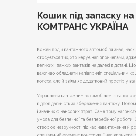
Кошик під запаску на
КОМТРАНС УКРАЇНА
Кожен водій вантажного автомобіля знає, наскі
стосується тих, хто керує напівпричепами, адж
великих і важких вантажів на далекі відстані.
важливо обладнати напівпричіп спеціальним ко
колеса, але й звільняє додатковий простір у ва
Управління вантажним автомобілем із напівпри
відповідальність за збереження вантажу. Поло
і значних фінансових втрат. Саме тому наявніс
умова для безпечної та безперебійної роботи. 
створює незручності під час навантаження й р
спеціальний елемент конструкції напівпричепа, 