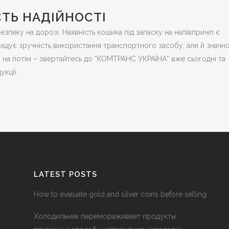
СТЬ НАДІЙНОСТІ
пеку на дорозі. Наявність кошика під запаску на напівпричіп є
вищує зручність використання транспортного засобу, але й значн
 на потім – звертайтесь до “КОМТРАНС УКРАЇНА” вже сьогодні та
укції.
LATEST POSTS
How to evaluate gold and silver coins before selling
Холодильник перемораживает продукты: