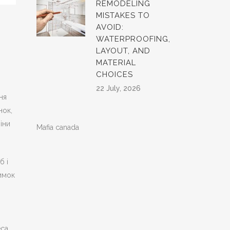
REMODELING
MISTAKES TO
AVOID:
WATERPROOFING,
LAYOUT, AND
MATERIAL
CHOICES
22 July, 2026
ня
нок,
іни
Mafia canada
б і
имок
са.