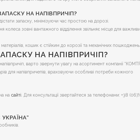
АПАСКУ НА НАПІВПРИЧІП?
дістати запаску, мінімізуючи час простою на дорозі.
я колеса зовні вантажного відділення звільняє місце для важлив
 матеріалів, кошик є стійким до корозії та механічних пошкоджень
ЗАПАСКУ НА НАПІВПРИЧІП?
 напівпричіп, варто звернути увагу на асортимент компанії “КОМ
рів для напівпричепів, враховуючи особливі потреби кожного
на на
сайті
. Для консультації звертайтеся за телефонами: +38 (067)
 УКРАЇНА”
робників.