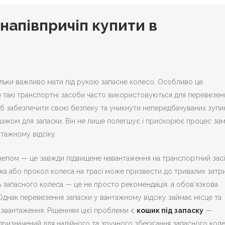
 напівпричіп купити в
льки важливо мати під рукою запасне колесо.
Особливо це
е такі транспортні засоби часто використовуються для перевезен
 Щоб забезпечити свою безпеку та уникнути непередбачуваних зупи
шиком для запаски. Він не лише полегшує і прискорює процес зам
нтажному відсіку.
чепом — це завжди підвищене навантаження на транспортний засі
мка або прокол колеса на трасі може призвести до тривалих затр
ть запасного колеса — це не просто рекомендація, а обов’язкова
Однак перевезення запаски у вантажному відсіку займає місце та
озвантаження. Рішенням цієї проблеми є
кошик під запаску
—
призначений для надійного та зручного зберігання запасного коле