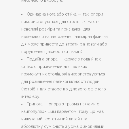
меблевого виробу є:
Одинарна нога або стійка — такі опори
використовуються для столів, які мають
невеликі розміри та призначені для
невеликого навантаження (надмірна фізична
дія може привести до втрати рівноваги або
порушення цілісності стільниці).
Подвійна опора — каркас з подвійною
стійкою призначений для великих
прямокутних столів, які використовуються
для розміщення великої кількості людей
(потрібні для створення ділового офісного
інтер’єру).
Тринога — опора з трьома ніжками є
найпопулярнішим варіантом, тому що має
вишуканий і естетичний дизайн та
абсолютну сумісність з усіма різновидами