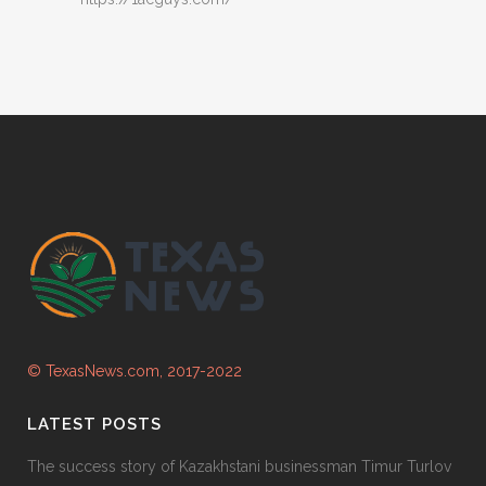
© TexasNews.com, 2017-2022
LATEST POSTS
The success story of Kazakhstani businessman Timur Turlov