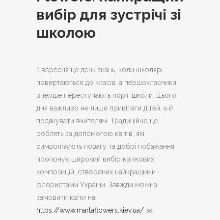
вибір для зустрічі зі
школою
1 вересня це день знань, коли школярі
повертаються до класів, а першокласники
вперше переступають поріг школи.
Цього
дня важливо не лише привітати дітей, а й
подякувати вчителям. Традиційно це
роблять за допомогою квітів, які
символізують повагу та добрі побажання
пропонує широкий вибір квіткових
композицій, створених найкращими
флористами України. Завжди можна
замовити квіти на
https://www.martaflowers.kiev.ua/
за