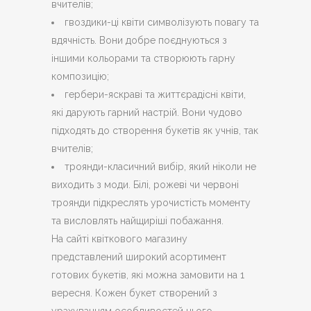
вчителів;
гвоздики-ці квіти символізують повагу та
вдячність. Вони добре поєднуються з
іншими кольорами та створюють гарну
композицію;
гербери-яскраві та життєрадісні квіти,
які дарують гарний настрій. Вони чудово
підходять до створення букетів як учнів, так
вчителів;
троянди-класичний вибір, який ніколи не
виходить з моди. Білі, рожеві чи червоні
троянди підкреслять урочистість моменту
та висловлять найщиріші побажання.
На сайті квіткового магазину
представлений широкий асортимент
готових букетів, які можна замовити на 1
вересня. Кожен букет створений з