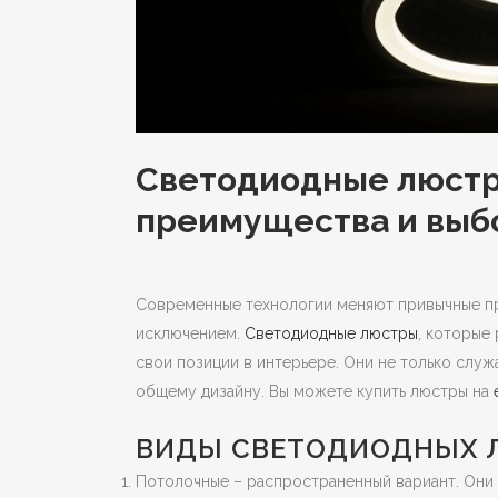
Светодиодные люстр
преимущества и выб
Современные технологии меняют привычные пр
исключением.
Светодиодные люстры
, которые
свои позиции в интерьере. Они не только служ
общему дизайну. Вы можете купить люстры на
ВИДЫ СВЕТОДИОДНЫХ 
Потолочные – распространенный вариант. Они м