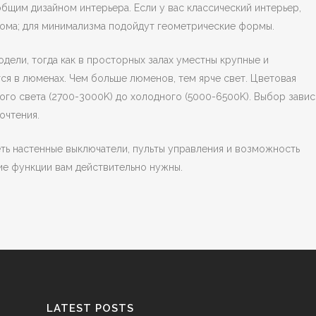
бщим дизайном интерьера. Если у вас классический интерьер,
рома; для минимализма подойдут геометрические формы.
дели, тогда как в просторных залах уместны крупные и
ся в люменах. Чем больше люменов, тем ярче свет. Цветовая
лого света (2700-3000K) до холодного (5000-6500K). Выбор завис
очтения.
ь настенные выключатели, пульты управления и возможность
ие функции вам действительно нужны.
LATEST POSTS