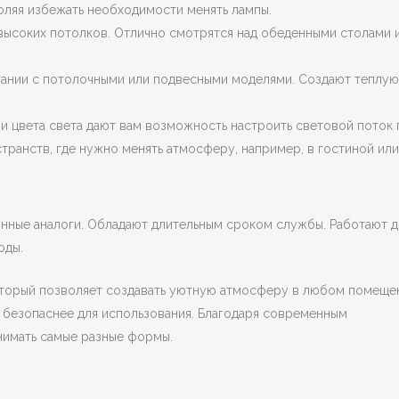
ляя избежать необходимости менять лампы.
высоких потолков. Отлично смотрятся над обеденными столами 
етании с потолочными или подвесными моделями. Создают теплую
 цвета света дают вам возможность настроить световой поток 
транств, где нужно менять атмосферу, например, в гостиной или
нные аналоги. Обладают длительным сроком службы. Работают д
оды.
оторый позволяет создавать уютную атмосферу в любом помеще
х безопаснее для использования. Благодаря современным
нимать самые разные формы.