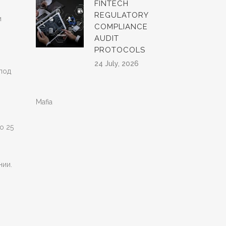
FINTECH
REGULATORY
и
COMPLIANCE
AUDIT
PROTOCOLS
24 July, 2026
под
Mafia
о 25
нии.