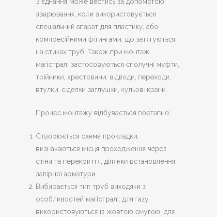
З’єднання може вестись за допомогою
зварювання, коли використовується
спеціальний апарат для пластику, або
компресійними фітингами, що затягуються
на стиках труб. Також при монтажі
магістралі застосовуються сполучні муфти,
трійники, хрестовини, відводи, переходи,
втулки, сіделки заглушки, кульові крани.
Процес монтажу відбувається поетапно:
Створюється схема прокладки,
визначаються місця проходження через
стіни та перекриття, ділянки встановлення
запірної арматури.
Вибирається тип труб виходячи з
особливостей магістралі: для газу
використовуються із жовтою смугою, для