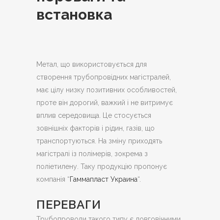
встановка
Метал, що використовується для
створення трубопровідних магістралей,
має цілу низку позитивних особливостей,
проте він дорогий, важкий і не витримує
вплив середовища.
Це стосується
зовнішніх факторів і рідин, газів, що
транспортуються. На зміну приходять
магістралі із полімерів, зокрема з
поліетилену. Таку продукцію пропонує
компанія “
Гаммапласт Украина
“.
ПЕРЕВАГИ
Трубопроводи такого типу є довговічними,