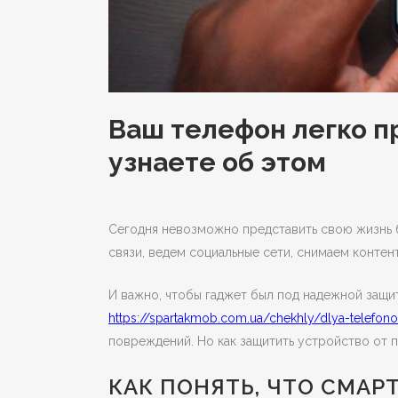
Ваш телефон легко п
узнаете об этом
Сегодня невозможно представить свою жизнь 
связи, ведем социальные сети, снимаем контент
И важно, чтобы гаджет был под надежной защит
https://spartakmob.com.ua/chekhly/dlya-telefon
повреждений. Но как защитить устройство от 
КАК ПОНЯТЬ, ЧТО СМА