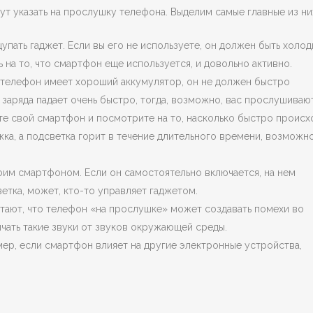
т указать на прослушку телефона. Выделим самые главные из ни
упать гаджет. Если вы его не используете, он должен быть холод
 на то, что смартфон еще используется, и довольно активно.
й телефон имеет хороший аккумулятор, он не должен быстро
 заряда падает очень быстро, тогда, возможно, вас прослушивают
те свой смартфон и посмотрите на то, насколько быстро происх
ка, а подсветка горит в течение длительного времени, возможно
оим смартфоном. Если он самостоятельно включается, на нем
етка, может, кто-то управляет гаджетом.
ают, что телефон «на прослушке» может создавать помехи во
чать такие звуки от звуков окружающей среды.
мер, если смартфон влияет на другие электронные устройства,