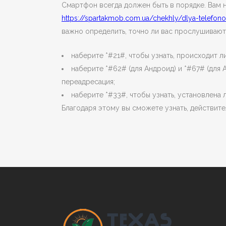
Смартфон всегда должен быть в порядке. Вам 
https://spartakmob.com.ua/chekhly/dlya-telefon
важно определить, точно ли вас прослушивают
наберите *#21#, чтобы узнать, происходит 
наберите *#62# (для Андроид) и *#67# (для 
переадресация;
наберите *#33#, чтобы узнать, установлена
Благодаря этому вы сможете узнать, действите