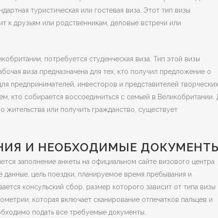
дартная туристическая или гостевая виза. Этот тип визы
зит к друзьям или родственникам, деловые встречи или
кобритании, потребуется студенческая виза. Тип этой визы
абочая виза предназначена для тех, кто получил предложение о
 для предпринимателей, инвесторов и представителей творчески
м, кто собирается воссоединиться с семьей в Великобритании. 
то жительства или получить гражданство, существует
НИЯ И НЕОБХОДИМЫЕ ДОКУМЕНТ
ется заполнение анкеты на официальном сайте визового центра
е данные, цель поездки, планируемое время пребывания и
ется консульский сбор, размер которого зависит от типа визы 
ометрии, которая включает сканирование отпечатков пальцев и
обходимо подать все требуемые документы.