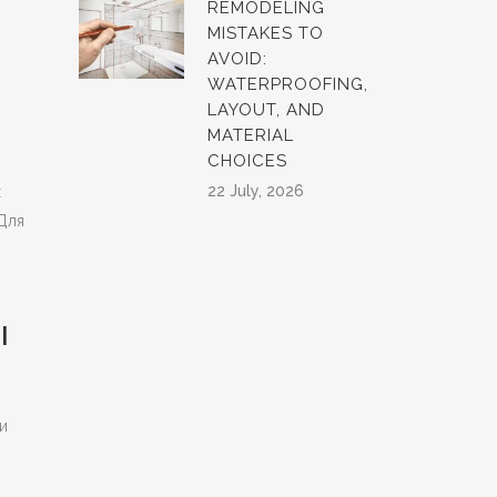
REMODELING
MISTAKES TO
AVOID:
WATERPROOFING,
LAYOUT, AND
MATERIAL
CHOICES
22 July, 2026
х
Для
Ы
и