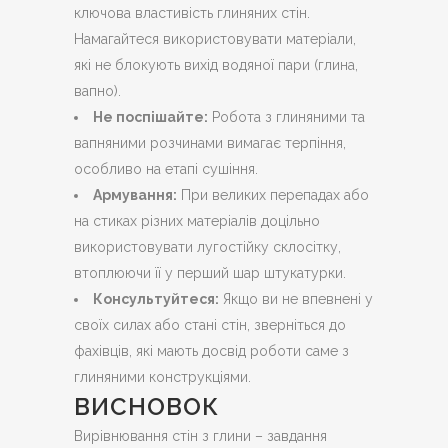
ключова властивість глиняних стін.
Намагайтеся використовувати матеріали,
які не блокують вихід водяної пари (глина,
вапно).
Не поспішайте:
Робота з глиняними та
вапняними розчинами вимагає терпіння,
особливо на етапі сушіння.
Армування:
При великих перепадах або
на стиках різних матеріалів доцільно
використовувати лугостійку склосітку,
втоплюючи її у перший шар штукатурки.
Консультуйтеся:
Якщо ви не впевнені у
своїх силах або стані стін, зверніться до
фахівців, які мають досвід роботи саме з
глиняними конструкціями.
ВИСНОВОК
Вирівнювання стін з глини – завдання