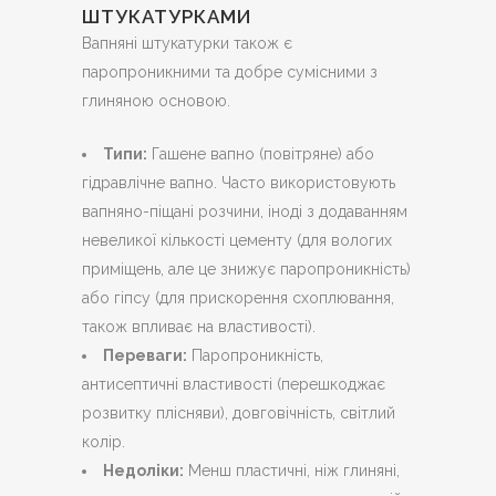
ШТУКАТУРКАМИ
Вапняні штукатурки також є
паропроникними та добре сумісними з
глиняною основою.
Типи:
Гашене вапно (повітряне) або
гідравлічне вапно. Часто використовують
вапняно-піщані розчини, іноді з додаванням
невеликої кількості цементу (для вологих
приміщень, але це знижує паропроникність)
або гіпсу (для прискорення схоплювання,
також впливає на властивості).
Переваги:
Паропроникність,
антисептичні властивості (перешкоджає
розвитку плісняви), довговічність, світлий
колір.
Недоліки:
Менш пластичні, ніж глиняні,