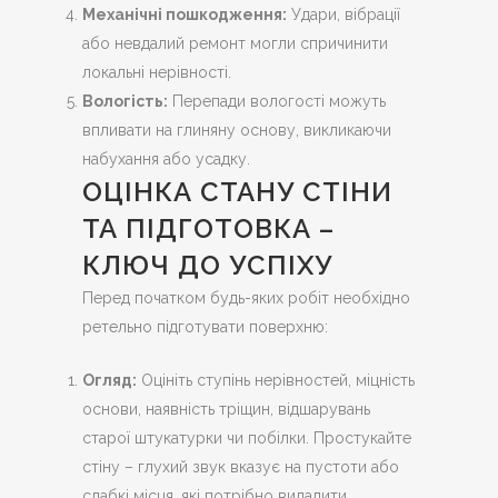
Механічні пошкодження:
Удари, вібрації
або невдалий ремонт могли спричинити
локальні нерівності.
Вологість:
Перепади вологості можуть
впливати на глиняну основу, викликаючи
набухання або усадку.
ОЦІНКА СТАНУ СТІНИ
ТА ПІДГОТОВКА –
КЛЮЧ ДО УСПІХУ
Перед початком будь-яких робіт необхідно
ретельно підготувати поверхню:
Огляд:
Оцініть ступінь нерівностей, міцність
основи, наявність тріщин, відшарувань
старої штукатурки чи побілки. Простукайте
стіну – глухий звук вказує на пустоти або
слабкі місця, які потрібно видалити.