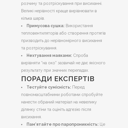
розчину та розтріскування при висиханні.
Великі нерівності краще вирівнювати в
кілька шарів.
Примусова сушка:
Використання
тепловентиляторів або створення протягів
призводить до нерівномірного висихання
та розтріскування.
Нехтування маяками:
Спроба
вирівняти “на око” зазвичай не дає якісного
результату при значних перепадах.
ПОРАДИ ЕКСПЕРТІВ
Тестуйте сумісність:
Перед
повномасштабними роботами спробуйте
нанести обраний матеріал на невелику
ділянку стіни та оцініть адгезію після
висихання.
Пам’ятайте про паропроникність:
Це