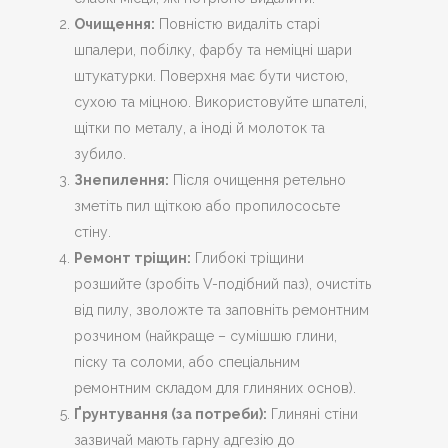
Очищення:
Повністю видаліть старі
шпалери, побілку, фарбу та неміцні шари
штукатурки. Поверхня має бути чистою,
сухою та міцною. Використовуйте шпателі,
щітки по металу, а іноді й молоток та
зубило.
Знепилення:
Після очищення ретельно
зметіть пил щіткою або пропилососьте
стіну.
Ремонт тріщин:
Глибокі тріщини
розшийте (зробіть V-подібний паз), очистіть
від пилу, зволожте та заповніть ремонтним
розчином (найкраще – сумішшю глини,
піску та соломи, або спеціальним
ремонтним складом для глиняних основ).
Ґрунтування (за потреби):
Глиняні стіни
зазвичай мають гарну адгезію до