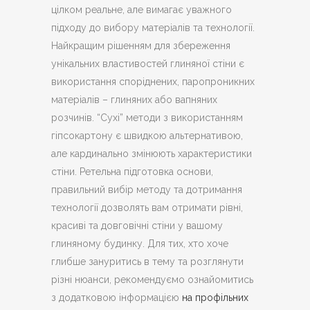
цілком реальне, але вимагає уважного
підходу до вибору матеріалів та технології.
Найкращим рішенням для збереження
унікальних властивостей глиняної стіни є
використання споріднених, паропроникних
матеріалів – глиняних або вапняних
розчинів. “Сухі” методи з використанням
гіпсокартону є швидкою альтернативою,
але кардинально змінюють характеристики
стіни. Ретельна підготовка основи,
правильний вибір методу та дотримання
технології дозволять вам отримати рівні,
красиві та довговічні стіни у вашому
глиняному будинку. Для тих, хто хоче
глибше зануритись в тему та розглянути
різні нюанси, рекомендуємо ознайомитись
з додатковою інформацією
на профільних