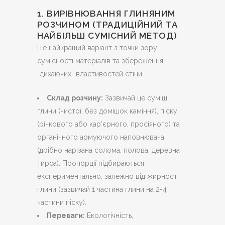
1. ВИРІВНЮВАННЯ ГЛИНЯНИМ
РОЗЧИНОМ (ТРАДИЦІЙНИЙ ТА
НАЙБІЛЬШ СУМІСНИЙ МЕТОД)
Це найкращий варіант з точки зору
сумісності матеріалів та збереження
“дихаючих” властивостей стіни.
Склад розчину:
Зазвичай це суміш
глини (чистої, без домішок каміння), піску
(річкового або кар’єрного, просіяного) та
органічного армуючого наповнювача
(дрібно нарізана солома, полова, деревна
тирса). Пропорції підбираються
експериментально, залежно від жирності
глини (зазвичай 1 частина глини на 2-4
частини піску).
Переваги:
Екологічність,