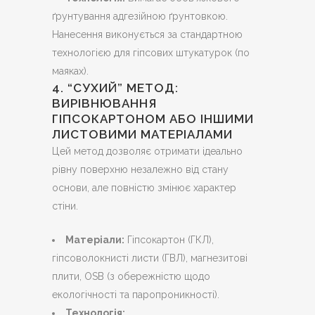
ґрунтування адгезійною ґрунтовкою.
Нанесення виконується за стандартною
технологією для гіпсових штукатурок (по
маяках).
4. “СУХИЙ” МЕТОД:
ВИРІВНЮВАННЯ
ГІПСОКАРТОНОМ АБО ІНШИМИ
ЛИСТОВИМИ МАТЕРІАЛАМИ
Цей метод дозволяє отримати ідеально
рівну поверхню незалежно від стану
основи, але повністю змінює характер
стіни.
Матеріали:
Гіпсокартон (ГКЛ),
гіпсоволокнисті листи (ГВЛ), магнезитові
плити, OSB (з обережністю щодо
екологічності та паропроникності).
Технологія: