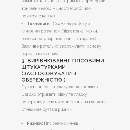
вимагають точного дотримання пропорцій,
тривалий набір міцності (особливо
повітряне вапно).
Технологія:
Схожа на роботу з
глиняним розчином (підготовка, маяки,
нанесення, розрівнювання, затирання).
Важливо ретельно зволожувати основу
перед нанесенням.
3. ВИРІВНЮВАННЯ ГІПСОВИМИ
ШТУКАТУРКАМИ
(ЗАСТОСОВУВАТИ З
ОБЕРЕЖНІСТЮ!)
Сучасні гіпсові штукатурки дозволяють
швидко отримати рівну та гладку
поверхню, але їх використання на глиняних
стінах має суттєві ризики.
Ризики:
Гіпс значно менш