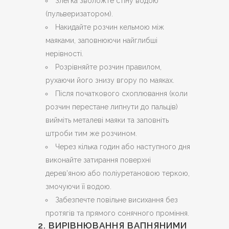
Злегка зволожте стіну водою
(пульверизатором).
Накидайте розчин кельмою між
маяками, заповнюючи найглибші
нерівності.
Розрівняйте розчин правилом,
рухаючи його знизу вгору по маяках.
Після початкового схоплювання (коли
розчин перестане липнути до пальців)
вийміть металеві маяки та заповніть
штроби тим же розчином.
Через кілька годин або наступного дня
виконайте затирання поверхні
дерев’яною або поліуретановою теркою,
змочуючи її водою.
Забезпечте повільне висихання без
протягів та прямого сонячного проміння.
2. ВИРІВНЮВАННЯ ВАПНЯНИМИ