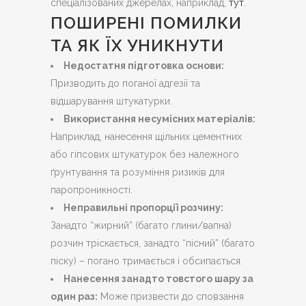
спеціалізованих джерелах, наприклад,
тут
.
ПОШИРЕНІ ПОМИЛКИ
ТА ЯК ЇХ УНИКНУТИ
Недостатня підготовка основи:
Призводить до поганої адгезії та
відшарування штукатурки.
Використання несумісних матеріалів:
Наприклад, нанесення щільних цементних
або гіпсових штукатурок без належного
ґрунтування та розуміння ризиків для
паропроникності.
Неправильні пропорції розчину:
Занадто “жирний” (багато глини/вапна)
розчин тріскається, занадто “пісний” (багато
піску) – погано тримається і обсипається.
Нанесення занадто товстого шару за
один раз:
Може призвести до сповзання