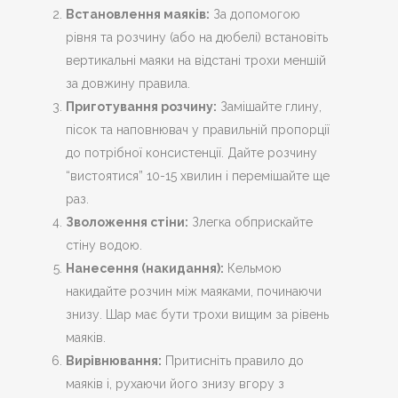
Встановлення маяків:
За допомогою
рівня та розчину (або на дюбелі) встановіть
вертикальні маяки на відстані трохи меншій
за довжину правила.
Приготування розчину:
Замішайте глину,
пісок та наповнювач у правильній пропорції
до потрібної консистенції. Дайте розчину
“вистоятися” 10-15 хвилин і перемішайте ще
раз.
Зволоження стіни:
Злегка обприскайте
стіну водою.
Нанесення (накидання):
Кельмою
накидайте розчин між маяками, починаючи
знизу. Шар має бути трохи вищим за рівень
маяків.
Вирівнювання:
Притисніть правило до
маяків і, рухаючи його знизу вгору з