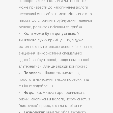
паропроникний, ніж глина чи вапно. Це
може призвести до накопичення вологи
всередині стіни або на межі між глиною та
гіпсом, що спричиняє руйнування глиняної
основи, розвиток плісняви та грибка.
Коли може бути допустимо:
У
винятково сухих приміщеннях, з дуже
ретельною підготовкою основи (очищення,
зміцнення, використання спеціальних
адгезійних ґрунтовок), і якщо немає іншої
альтернативи. Але це завжди компроміс.
Переваги:
Швидкість висихання,
простота нанесення, гладка поверхня під
фінішне оздоблення.
Недоліки:
Низька паропроникність,
ризик накопичення вологи, несумісність з
“дихаючою” природою глиняної стіни.
Технологія:
Вимагає обов’язкового