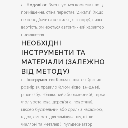
Недоліки:
Зменшується корисна площа
приміщення, стіна перестає “дихати” (якщо
не передбачити вентиляцію зазору), вища
вартість, змінюється автентичний характер
приміщення.
НЕОБХІДНІ
ІНСТРУМЕНТИ ТА
МАТЕРІАЛИ (ЗАЛЕЖНО
ВІД МЕТОДУ)
Інструменти:
Кельма, шпателі (різних
розмірів), правило (алюмінієве, 1.5-2.5 м),
рівень (бульбашковий або лазерний), терки
(поліуретанова, дерев’яна, повстяна),
міксер будівельний або дриль з насадкою,
відра, ємності для замішування, щітки
(малярні та металеві), пульверизатор,