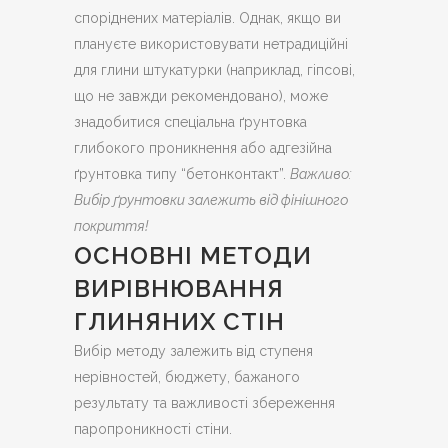
споріднених матеріалів. Однак, якщо ви
плануєте використовувати нетрадиційні
для глини штукатурки (наприклад, гіпсові,
що не завжди рекомендовано), може
знадобитися спеціальна ґрунтовка
глибокого проникнення або адгезійна
ґрунтовка типу “бетонконтакт”.
Важливо:
Вибір ґрунтовки залежить від фінішного
покриття!
ОСНОВНІ МЕТОДИ
ВИРІВНЮВАННЯ
ГЛИНЯНИХ СТІН
Вибір методу залежить від ступеня
нерівностей, бюджету, бажаного
результату та важливості збереження
паропроникності стіни.