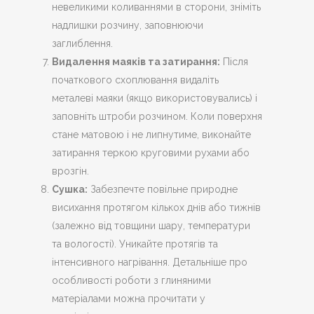
невеликими коливаннями в сторони, зніміть
надлишки розчину, заповнюючи
заглиблення.
Видалення маяків та затирання:
Після
початкового схоплювання видаліть
металеві маяки (якщо використовувались) і
заповніть штроби розчином. Коли поверхня
стане матовою і не липнутиме, виконайте
затирання теркою круговими рухами або
врозгін.
Сушка:
Забезпечте повільне природне
висихання протягом кількох днів або тижнів
(залежно від товщини шару, температури
та вологості). Уникайте протягів та
інтенсивного нагрівання. Детальніше про
особливості роботи з глиняними
матеріалами можна прочитати у