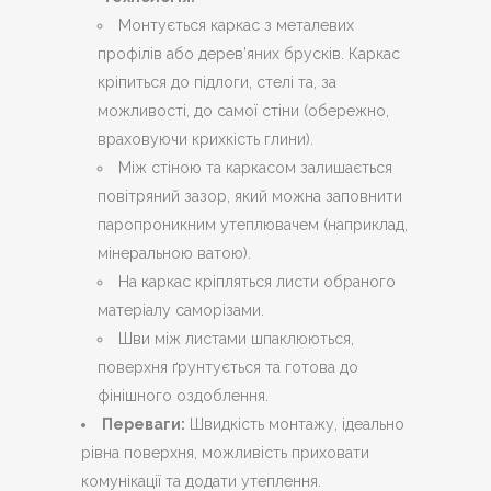
Монтується каркас з металевих
профілів або дерев’яних брусків. Каркас
кріпиться до підлоги, стелі та, за
можливості, до самої стіни (обережно,
враховуючи крихкість глини).
Між стіною та каркасом залишається
повітряний зазор, який можна заповнити
паропроникним утеплювачем (наприклад,
мінеральною ватою).
На каркас кріпляться листи обраного
матеріалу саморізами.
Шви між листами шпаклюються,
поверхня ґрунтується та готова до
фінішного оздоблення.
Переваги:
Швидкість монтажу, ідеально
рівна поверхня, можливість приховати
комунікації та додати утеплення.