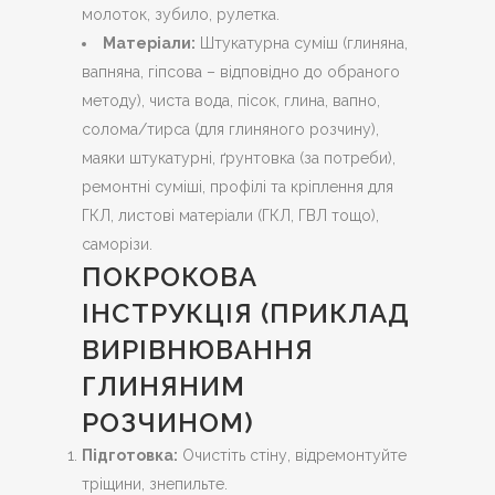
молоток, зубило, рулетка.
Матеріали:
Штукатурна суміш (глиняна,
вапняна, гіпсова – відповідно до обраного
методу), чиста вода, пісок, глина, вапно,
солома/тирса (для глиняного розчину),
маяки штукатурні, ґрунтовка (за потреби),
ремонтні суміші, профілі та кріплення для
ГКЛ, листові матеріали (ГКЛ, ГВЛ тощо),
саморізи.
ПОКРОКОВА
ІНСТРУКЦІЯ (ПРИКЛАД
ВИРІВНЮВАННЯ
ГЛИНЯНИМ
РОЗЧИНОМ)
Підготовка:
Очистіть стіну, відремонтуйте
тріщини, знепильте.