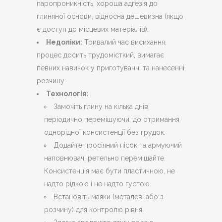
паропроникність, хороша адгезія до
глиняної основи, відносна дешевизна (якщо
є доступ до місцевих матеріалів).
Недоліки:
Тривалий час висихання,
процес досить трудомісткий, вимагає
певних навичок у приготуванні та нанесенні
розчину.
Технологія:
Замочіть глину на кілька днів,
періодично перемішуючи, до отримання
однорідної консистенції без грудок.
Додайте просіяний пісок та армуючий
наповнювач, ретельно перемішайте.
Консистенція має бути пластичною, не
надто рідкою і не надто густою.
Встановіть маяки (металеві або з
розчину) для контролю рівня.