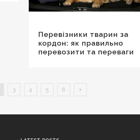
Перевізники тварин за
кордон: як правильно
перевозити та переваги
3
4
5
6