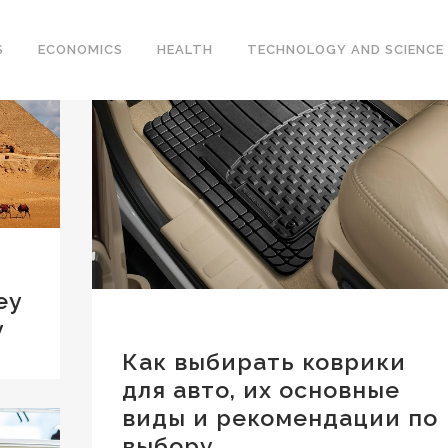
S
ECONOMICS
HEALTH
TECHNOLOGY AND SCIENCE
ey
y
Как выбирать коврики
для авто, их основные
виды и рекомендации по
выбору