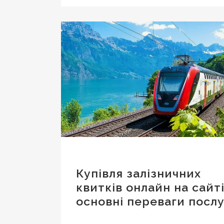
Купівля залізничних
квитків онлайн на сайті
основні переваги посл