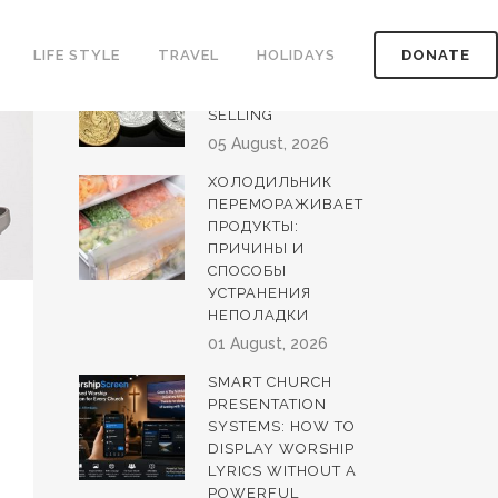
LATEST POSTS
HOW TO EVALUATE
LIFE STYLE
TRAVEL
HOLIDAYS
DONATE
GOLD AND SILVER
COINS BEFORE
SELLING
05 August, 2026
ХОЛОДИЛЬНИК
ПЕРЕМОРАЖИВАЕТ
ПРОДУКТЫ:
ПРИЧИНЫ И
СПОСОБЫ
УСТРАНЕНИЯ
НЕПОЛАДКИ
01 August, 2026
SMART CHURCH
PRESENTATION
SYSTEMS: HOW TO
DISPLAY WORSHIP
LYRICS WITHOUT A
POWERFUL