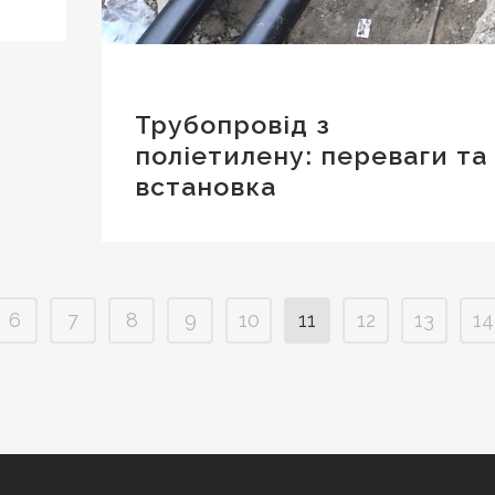
Трубопровід з
поліетилену: переваги та
встановка
6
7
8
9
10
11
12
13
14