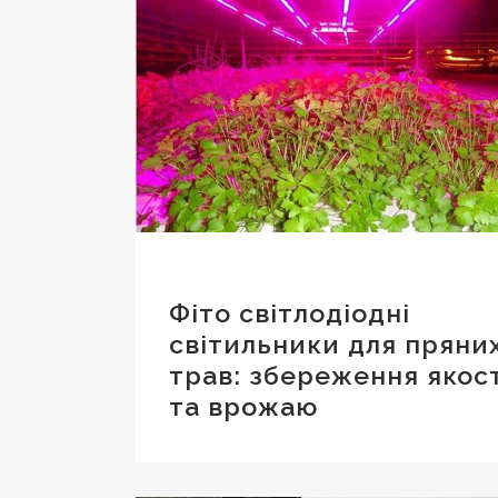
Фіто світлодіодні
світильники для пряни
трав: збереження якост
та врожаю