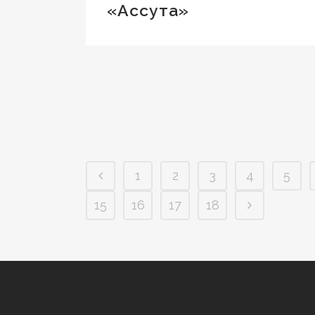
«Ассута»
1
2
3
4
5
15
16
17
18