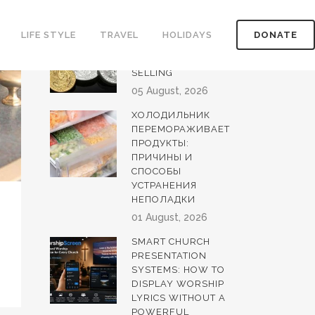
LATEST POSTS
HOW TO EVALUATE
LIFE STYLE
TRAVEL
HOLIDAYS
DONATE
GOLD AND SILVER
COINS BEFORE
SELLING
05 August, 2026
ХОЛОДИЛЬНИК
ПЕРЕМОРАЖИВАЕТ
ПРОДУКТЫ:
ПРИЧИНЫ И
СПОСОБЫ
УСТРАНЕНИЯ
НЕПОЛАДКИ
01 August, 2026
SMART CHURCH
PRESENTATION
SYSTEMS: HOW TO
DISPLAY WORSHIP
LYRICS WITHOUT A
POWERFUL