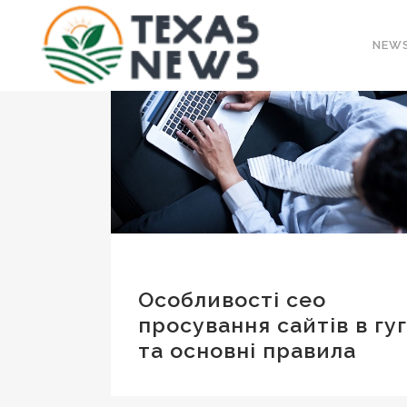
NEW
Особливості сео
просування сайтів в гу
та основні правила