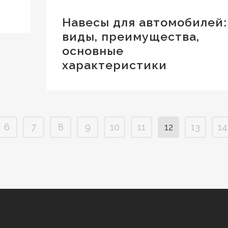
Навесы для автомобилей:
виды, преимущества,
основные
характеристики
6
7
8
9
10
11
12
13
14