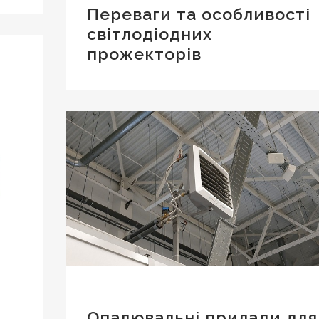
Переваги та особливості
світлодіодних
прожекторів
Опалювальні прилади для