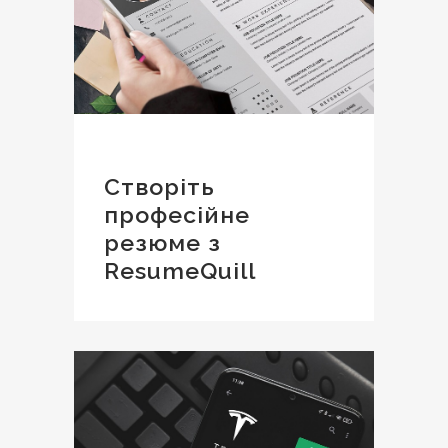
Створіть
професійне
резюме з
ResumeQuill