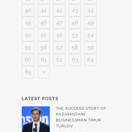
40
41
42
43
44
45
46
47
48
49
50
51
52
53
54
55
56
57
58
59
60
61
62
63
64
65
LATEST POSTS
THE SUCCESS STORY OF
KAZAKHSTANI
BUSINESSMAN TIMUR
TURLOV