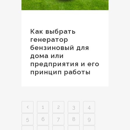
Как выбрать
генератор
бензиновый для
дома или
предприятия и его
принцип работы
1
2
3
4
5
6
7
8
9