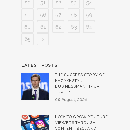
50
51
52
53
54
55
56
57
58
59
60
61
62
63
64
65
LATEST POSTS
THE SUCCESS STORY OF
KAZAKHSTANI
BUSINESSMAN TIMUR
TURLOV
08 August, 2026
HOW TO GROW YOUTUBE
VIEWERS THROUGH
CONTENT, SEO, AND